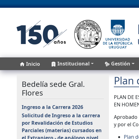
Pasar al contenido principal
Main navigation
Institucional
Gestión
Inicio
Plan 
Bedelía sede Gral.
Flores
PLAN DE E
EN HOMEN
Ingreso a la Carrera 2026
Solicitud de Ingreso a la carrera
Aprobado p
por Revalidación de Estudios
y por el C
Parciales (materias) cursados en
Plan d
el Extranjero - de análogo nivel