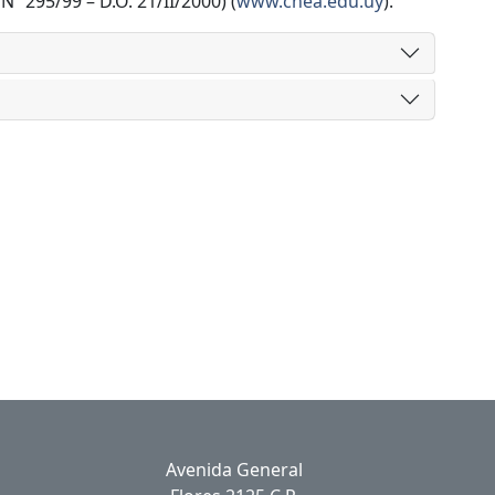
Nº 295/99 – D.O. 21/II/2000) (
www.chea.edu.uy
).
Avenida General