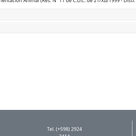
ntación Animal (Res. Nº 11 de C.D.C. de 21/XII/1999 - Distr. 
Tel. (+598) 2924