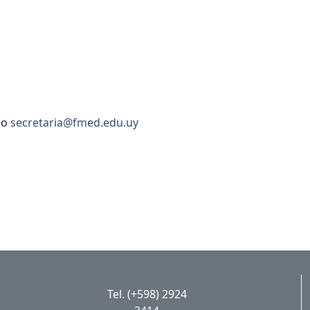
o
secretaria@fmed.edu.uy
Tel. (+598) 2924