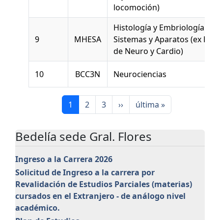
locomoción)
Histología y Embriología de
9
MHESA
Sistemas y Aparatos (ex Hist
de Neuro y Cardio)
10
BCC3N
Neurociencias
Paginación
Página actual
Page
Page
Siguiente página
Última página
1
2
3
››
última »
Bedelía sede Gral. Flores
Ingreso a la Carrera 2026
Solicitud de Ingreso a la carrera por
Revalidación de Estudios Parciales (materias)
cursados en el Extranjero - de análogo nivel
académico.