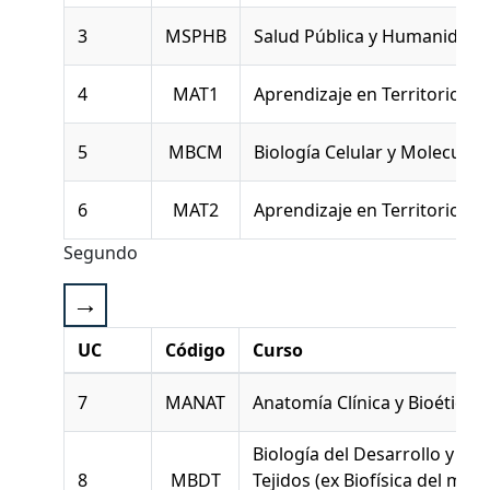
3
MSPHB
Salud Pública y Humanidade
4
MAT1
Aprendizaje en Territorio I
5
MBCM
Biología Celular y Molecular
6
MAT2
Aprendizaje en Territorio II
Segundo
UC
Código
Curso
7
MANAT
Anatomía Clínica y Bioética
Biología del Desarrollo y de 
8
MBDT
Tejidos (ex Biofísica del músc