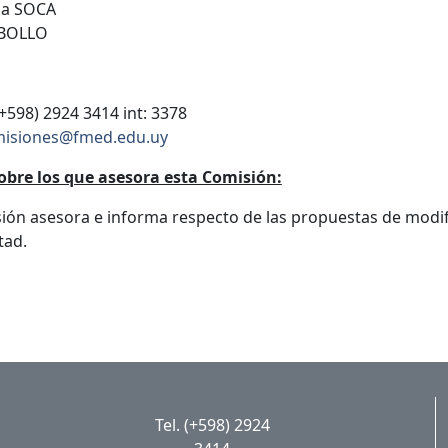
ha SOCA
 BOLLO
(+598) 2924 3414 int: 3378
isiones@fmed.edu.uy
obre los que asesora esta Comisión:
ión asesora e informa respecto de las propuestas de modi
tad.
Tel. (+598) 2924