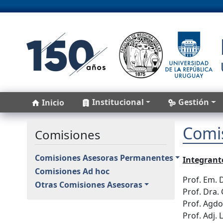
Pasar al contenido principal
Main navigation
Institucional
Gestión
Inicio
Comi
Comisiones
Comisiones Asesoras Permanentes
Integrant
Comisiones Ad hoc
Prof. Em. 
Otras Comisiones Asesoras
Prof. Dra.
Prof. Agdo
Prof. Adj