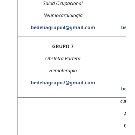
Salud Ocupacional
Neumocardiología
bedeliagrupo4@gmail.com
bede
GRUPO 7
C
Obstetra Partera
Hemoterapia
bedeliagrupo7@gmail.com
bede
CARRE
ANA
COS