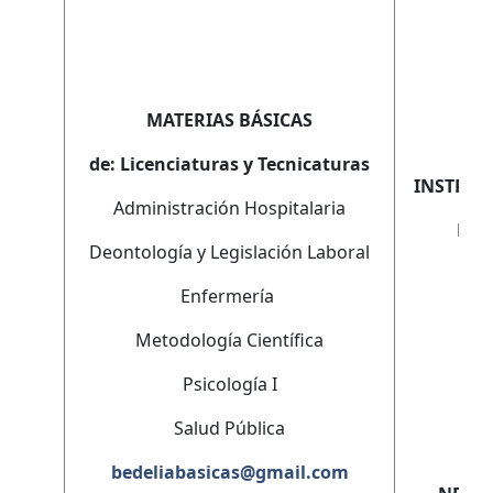
F
MATERIAS BÁSICAS
de: Licenciaturas y Tecnicaturas
INSTRUM
Administración Hospitalaria
LAB
Deontología y Legislación Laboral
O
Enfermería
Metodología Científica
Psicología I
P
Salud Pública
NE
bedeliabasicas@gmail.com