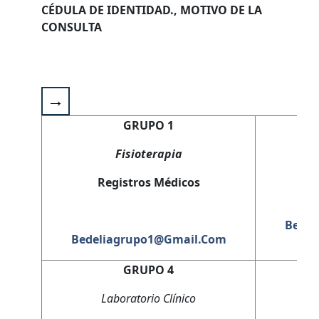
CÉDULA DE IDENTIDAD., MOTIVO DE LA
CONSULTA
GRUPO 1
Fisioterapia
Registros Médicos
Te
Bedel
Bedeliagrupo1@gmail.com
GRUPO 4
Laboratorio Clínico