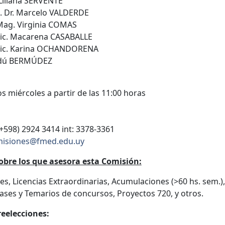
 Liliana SERVENTE
. Dr. Marcelo VALDERDE
 Mag. Virginia COMAS
 Lic. Macarena CASABALLE
. Lic. Karina OCHANDORENA
ndú BERMÚDEZ
os miércoles a partir de las 11:00 horas
(+598) 2924 3414 int: 3378-3361
isiones@fmed.edu.uy
obre los que asesora esta Comisión:
es, Licencias Extraordinarias, Acumulaciones (>60 hs. sem.)
ases y Temarios de concursos, Proyectos 720, y otros.
reelecciones: