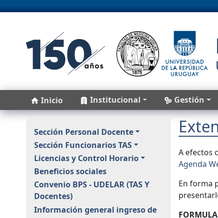
Pasar al contenido principal
Main navigation
Institucional
Gestión
Inicio
Exten
Personal
Sección Personal Docente
Sección Funcionarios TAS
A efectos 
Licencias y Control Horario
Agenda We
Beneficios sociales
En forma p
Convenio BPS - UDELAR (TAS Y
presentarl
Docentes)
Información general ingreso de
FORMULAR