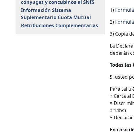
cónyuges y concubinos al SNIS
1)
Formular
Información Sistema
Suplementario Cuota Mutual
2)
Formular
Retribuciones Complementarias
3) Copia de
La Declara
deberán co
Todas las 
Si usted p
Para tal t
* Carta al
* Discrimi
a 14hs)
* Declarac
En caso d