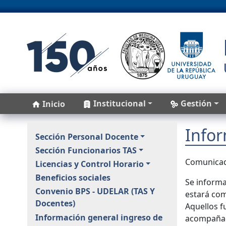
Pasar al contenido principal
Main navigation
Institucional
Gestión
Inicio
Info
Personal
Sección Personal Docente
Sección Funcionarios TAS
Comunicad
Licencias y Control Horario
Beneficios sociales
Se informa
Convenio BPS - UDELAR (TAS Y
estará com
Docentes)
Aquellos f
Información general ingreso de
acompañada