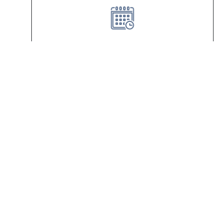
Duración
4 años – 4180 horas
Ingreso a la Carrera en
Montevideo
Paysandú
Perfil del egresado: