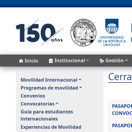
Pasar al contenido principal
Main navigation
Institucional
Gestión
Inicio
Cerr
Unidad de Asuntos Internacional
Movilidad Internacional
Programas de movilidad
Convenios
Convocatorias
PASAPOR
Guía para estudiantes
CONVOC
internacionales
PASAPOR
Experiencias de Movilidad