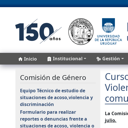
Pasar al contenido principal
Main navigation
Institucional
Gestión
Inicio
Curso
Comisión de Género
Viole
Equipo Técnico de estudio de
comun
situaciones de acoso,violencia y
discriminación
Formulario para realizar
La Comisi
reportes o denuncias frente a
julio
.
situaciones de acoso, violencia o