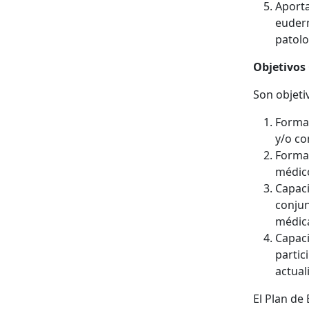
Aporta
euderm
patolo
Objetivos
Son objeti
Formac
y/o co
Formac
médic
Capaci
conjun
médic
Capaci
partic
actual
El Plan de