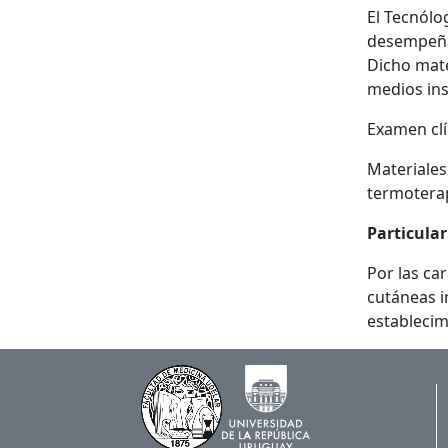
El Tecnólo
desempeña
Dicho mate
medios ins
Examen clí
Materiales
termoterap
Particula
Por las ca
cutáneas i
establecim