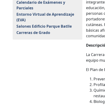
integrante
Calendario de Exámenes y
educación,
Parciales
personas c
Entorno Virtual de Aprendizaje
portadores
(EVA)
cutáneas. 
Salones Edificio Parque Batlle
básicas afi
Carreras de Grado
comunidad,
Descripció
La Carrera
equipo mul
El Plan de
Preven
Profil
Químic
restau
Biolog