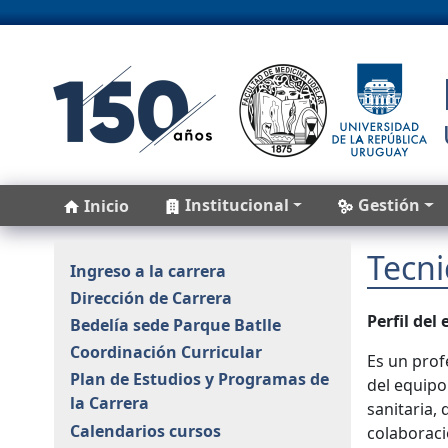
Pasar al contenido principal
Main navigation
Institucional
Gestión
Inicio
Tecni
Ingreso a la carrera
Dirección de Carrera
Perfil del
Bedelía sede Parque Batlle
Coordinación Curricular
Es un prof
Plan de Estudios y Programas de
del equipo 
la Carrera
sanitaria,
Calendarios cursos
colaboraci