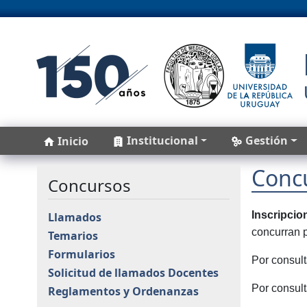
Pasar al contenido principal
Main navigation
Institucional
Gestión
Inicio
Conc
Concursos
Inscripcio
Llamados
concurran 
Temarios
Formularios
Por consul
Solicitud de llamados Docentes
Por consul
Reglamentos y Ordenanzas