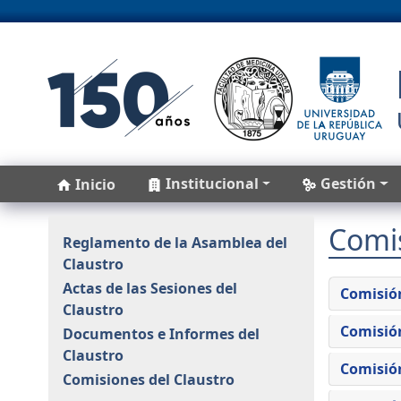
Pasar al contenido principal
Main navigation
Institucional
Gestión
Inicio
Comis
Claustro
Reglamento de la Asamblea del
Claustro
Actas de las Sesiones del
Comisión
Claustro
Comisión
Documentos e Informes del
Claustro
Comisió
Comisiones del Claustro