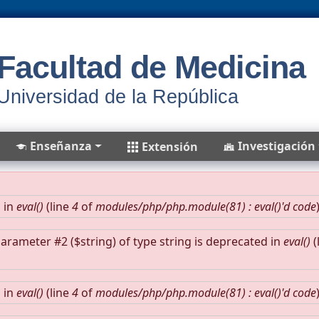
Facultad de Medicina
Universidad de la República
Enseñanza
Investigación
Extensión
 in
eval()
(line
4
of
modules/php/php.module(81) : eval()'d code
 parameter #2 ($string) of type string is deprecated in
eval()
(
 in
eval()
(line
4
of
modules/php/php.module(81) : eval()'d code