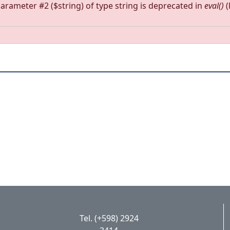
 parameter #2 ($string) of type string is deprecated in
eval()
(
Tel. (+598) 2924