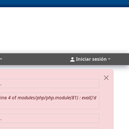
Cuentas
Iniciar sesión
).
line
4
of
modules/php/php.module(81) : eval()'d
).