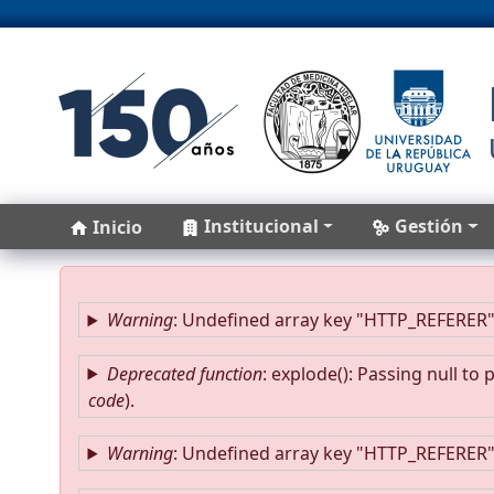
Pasar al contenido principal
Main navigation
Institucional
Gestión
Inicio
Mensaje de error
Warning
: Undefined array key "HTTP_REFERER"
Deprecated function
: explode(): Passing null to
code
).
Warning
: Undefined array key "HTTP_REFERER"